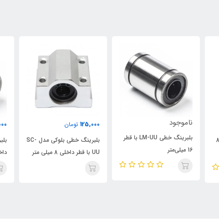
ناموجود
000
125,000
تومان
بلبرینگ خطی LM-UU با قطر
ینگ خطی LM-L با قطر 8
بلبرینگ خطی بلوکی مدل SC-
16 میلی‌متر
UU با قطر داخلی 8 میلی متر
داخلی 2