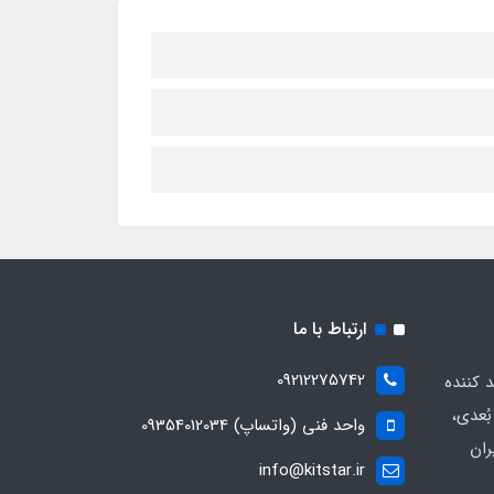
ارتباط با ما
09212275742
د کننده
ُعدی،
واحد فنی (واتساپ) 09354012034
ران
info@kitstar.ir