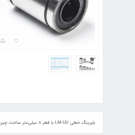
بلبرینگ خطی LM-UU با قطر 8 میلی‌متر ساخت چین - کیفیت بالا و ارزانترین بلبرینگ خطی LM-UU قطر 8 میل