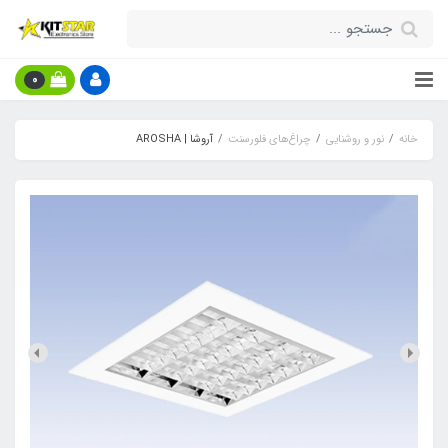
0
خانه
نور و روشنایی
چراغ‌های فلورسنت
آروشا | AROSHA