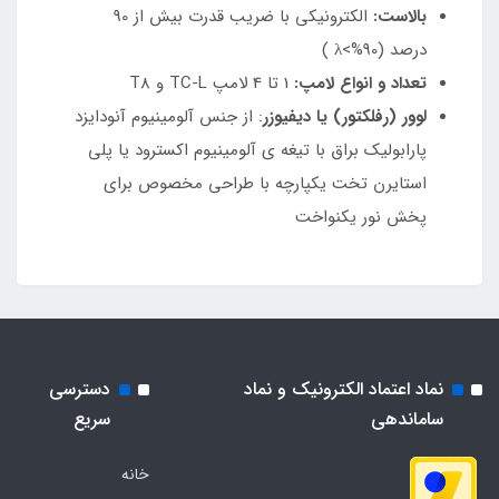
بالاست:
الکترونیکی با ضریب قدرت بیش از 90
درصد (90%>λ )
تعداد و انواع لامپ:
1 تا 4 لامپ TC-L و T8
لوور (رفلکتور) یا دیفیوزر
: از جنس آلومینیوم آنودایزد
پارابولیک براق با تیغه ی آلومینیوم اکسترود یا پلی
استایرن تخت یکپارچه با طراحی مخصوص برای
پخش نور یکنواخت
نماد اعتماد الکترونیک و نماد
دسترسی
ساماندهی
سریع
خانه