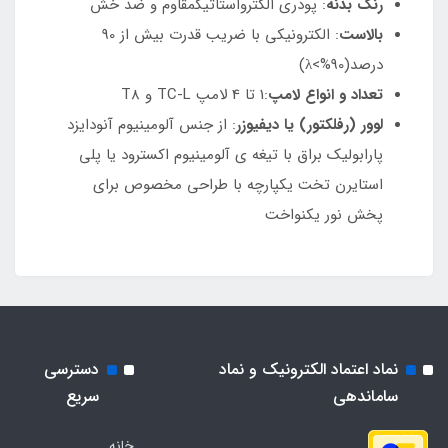
رنگ بدنه
: پودری الکترواستاتیکمقاوم و ضد خش
بالاست
: الکترونیکی با ضریب قدرت بیش از 90
درصد(90%>λ)
تعداد و انواع لامپ
:1 تا 4 لامپ TC-L و T8
لوور (رفلکتور) یا دیفیوزر
: از جنس آلومینیوم آنودایزد
پارابولیک براق با تیغه ی آلومینیوم اکسترود یا پلی
استایرن تخت یکپارچه با طراحی مخصوص برای
پخش نور یکنواخت
نماد اعتماد الکترونیک و نماد
دسترسی
ساماندهی
سریع
خانه