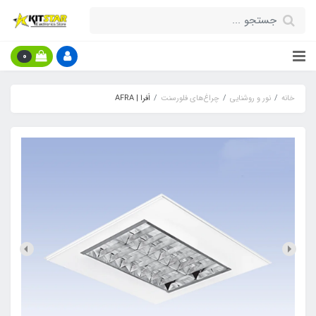
0
خانه
نور و روشنایی
چراغ‌های فلورسنت
اَفرا | AFRA