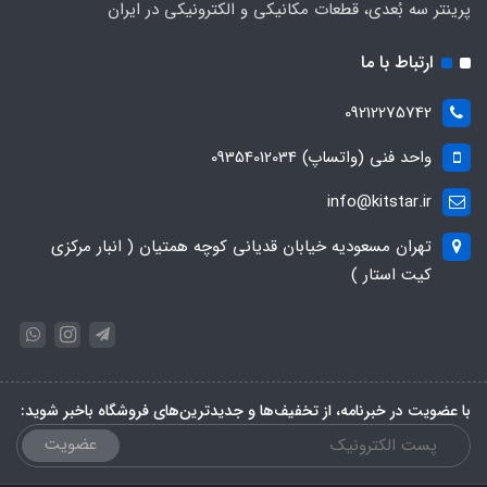
پرینتر سه بُعدی، قطعات مکانیکی و الکترونیکی در ایران
ارتباط با ما
09212275742
واحد فنی (واتساپ) 09354012034
info@kitstar.ir
تهران مسعودیه خیابان قدیانی کوچه همتیان ( انبار مرکزی
کیت استار )
با عضویت در خبرنامه، از تخفیف‌ها و جدیدترین‌های فروشگاه باخبر شوید:
عضویت