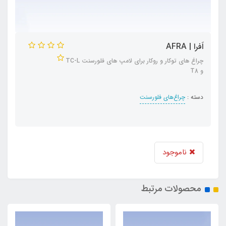
اَفرا | AFRA
چراغ های توکار و روکار برای لامپ های فلورسنت TC-L
و T8
دسته :
چراغ‌های فلورسنت
ناموجود
محصولات مرتبط