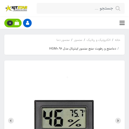
0
خانه
الکترونیک و رباتیک
سنسور
سنسور دما
دماسنج و رطوبت سنج سنسور اینترنال مدل HGM0.96