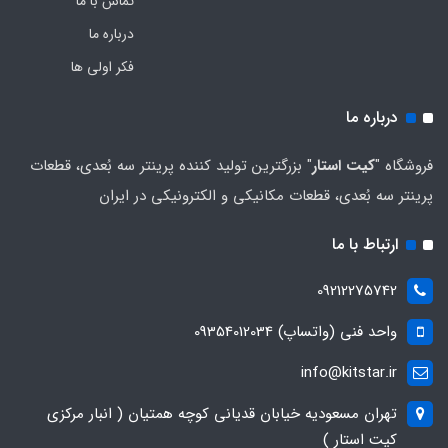
تماس با ما
درباره ما
فکر اولی ها
درباره ما
فروشگاه "
کیت استار
" بزرگترین تولید کننده پرینتر سه بُعدی، قطعات
پرینتر سه بُعدی، قطعات مکانیکی و الکترونیکی در ایران
ارتباط با ما
09212275742
واحد فنی (واتساپ) 09354012034
info@kitstar.ir
تهران مسعودیه خیابان قدیانی کوچه همتیان ( انبار مرکزی
کیت استار )