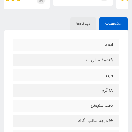
مشخصات
دیدگاه‌ها
ابعاد
29×48 میلی متر
وزن
18 گرم
دقت سنجش
1± درجه سانتی گراد