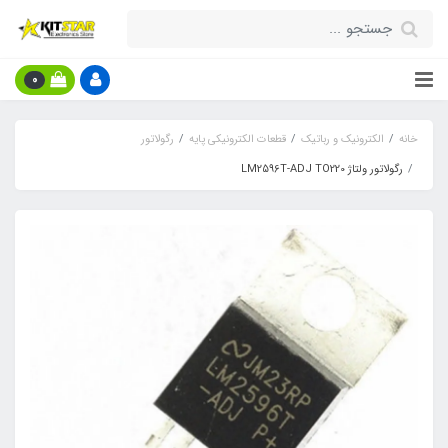
0
خانه
الکترونیک و رباتیک
قطعات الکترونیکی پایه
رگولاتور
رگولاتور ولتاژ LM2596T-ADJ TO220