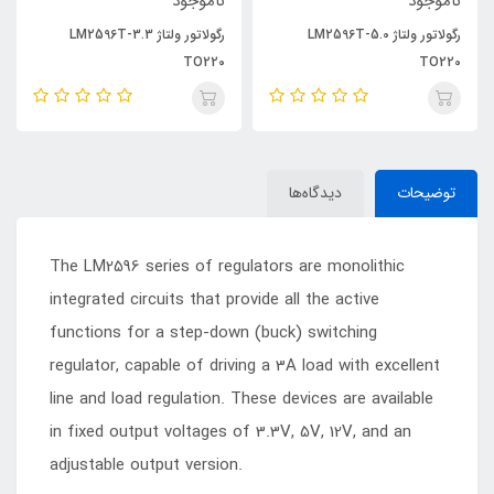
ناموجود
ناموجود
رگولاتور ولتاژ LM2596T-5.0
رگولاتور ولتاژ LM2596T-3.3
TO220
TO220
توضیحات
دیدگاه‌ها
The LM2596 series of regulators are monolithic
integrated circuits that provide all the active
functions for a step-down (buck) switching
regulator, capable of driving a 3A load with excellent
line and load regulation. These devices are available
in fixed output voltages of 3.3V, 5V, 12V, and an
adjustable output version.