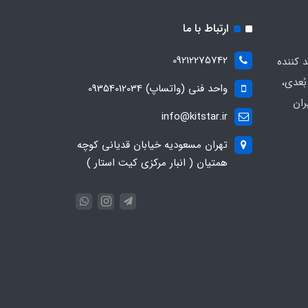
ارتباط با ما
09212275742
د کننده
ُعدی،
واحد فنی (واتساپ) 09354012034
ران
info@kitstar.ir
تهران مسعودیه خیابان قدیانی کوچه
همتیان ( انبار مرکزی کیت استار )