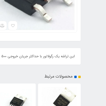
این تراشه یک رگولاتور با حداکثر جریان خروجی 500 میلی آمپر و حداکثر ولتاژ خروجی 5 ولت می باشد.
محصولات مرتبط