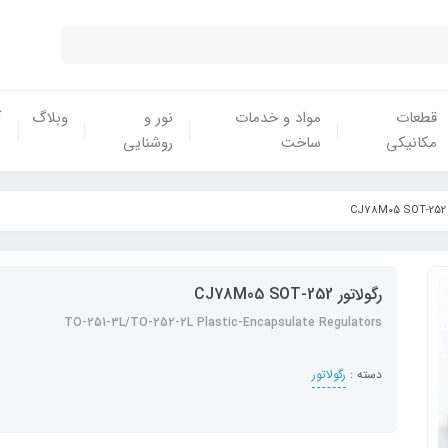
قطعات
مواد و خدمات
نور و
وبلاگ
آ
مکانیکی
ساخت
روشنایی
C
رگولاتور CJ78M05 SOT-252
TO-251-3L/TO-252-2L Plastic-Encapsulate Regulators
دسته :
رگولاتور