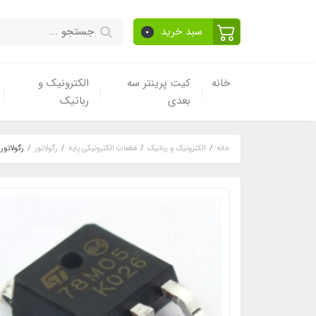
سبد خرید
0
خانه
کیت پرینتر سه
الکترونیک و
بعدی
رباتیک
خانه
الکترونیک و رباتیک
قطعات الکترونیکی پایه
رگولاتور
رگولاتور J78M05 SOT-252