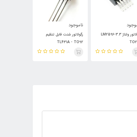
وجود
ناموجود
ناموجود
رگولاتور ولتاژ LM2596-3.3
رگولاتور شنت قابل تنظیم
رگولاتور LM338K
TL431A - TO92
TO2