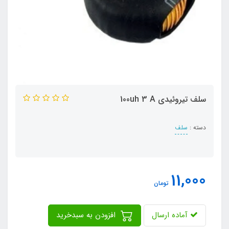
سلف تیروئیدی 100uh 3 A
دسته :
سلف
11,000
تومان
آماده ارسال
افزودن به سبدخرید