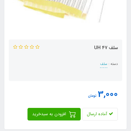
سلف 47 UH
دسته :
سلف
3,000
تومان
آماده ارسال
افزودن به سبدخرید