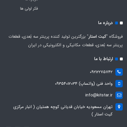
فکر اولی ها
درباره ما
فروشگاه "
کیت استار
" بزرگترین تولید کننده پرینتر سه بُعدی، قطعات
پرینتر سه بُعدی، قطعات مکانیکی و الکترونیکی در ایران
ارتباط با ما
09212275742
واحد فنی (واتساپ) 09354012034
info@kitstar.ir
تهران مسعودیه خیابان قدیانی کوچه همتیان ( انبار مرکزی
کیت استار )