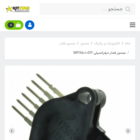
0
خانه
الکترونیک و رباتیک
سنسور
سنسور فشار
سنسور فشار ديفرانسيلي MPX5010DP