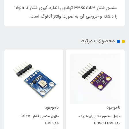
سنسور فشار MPX5010DP توانایی اندازه گیری فشار تا 10kpa
را داشته و خروجی آن به صورت ولتاژ آنالوگ است.
محصولات مرتبط
ناموجود
ناموجود
ماژول سنسور فشار بارومتریک
ماژول سنسور فشار GY-65-
BMP085
BOSCH BMP280