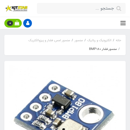
0
خانه
الکترونیک و رباتیک
سنسور
سنسور لمس، فشار و پیزوالکتریک
سنسور فشار BMP180