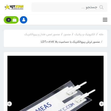
0
خانه
الکترونیک و رباتیک
سنسور
سنسور لمس، فشار و پیزوالکتریک
سنسور لرزش پیزوالکتریک با حساسیت بالا LDT0-028K