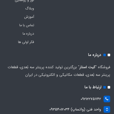
نور و روشنایی
وبلاگ
آموزش
تماس با ما
درباره ما
فکر اولی ها
درباره ما
فروشگاه "
کیت استار
" بزرگترین تولید کننده پرینتر سه بُعدی، قطعات
پرینتر سه بُعدی، قطعات مکانیکی و الکترونیکی در ایران
ارتباط با ما
09212275742
واحد فنی (واتساپ) 09354012034