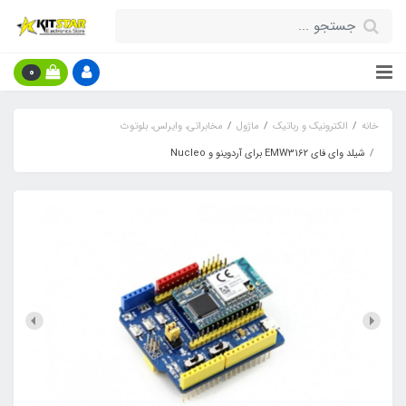
0
خانه
الکترونیک و رباتیک
ماژول
مخابراتی، وایرلس، بلوتوث
شیلد وای فای EMW3162 برای آردوینو و Nucleo