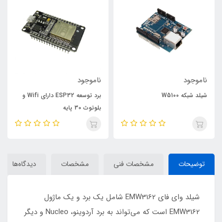
ناموجود
ناموجود
شیلد شبکه W5100
برد توسعه ESP32 دارای Wifi و
بلوتوث 30 پایه
توضیحات
مشخصات فنی
مشخصات
دیدگاه‌ها
شیلد وای فای EMW3162 شامل یک برد و یک ماژول
EMW3162 است که می‌تواند به برد آردوینو، Nucleo و دیگر