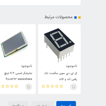
محصولات مرتبط
ناموجود
ناموجود
ال ای دی سون سگمنت 2
ال ای دی سون سگمنت تک
نمایشگر لمسی 4.3 اینچ
رقمی آند و کاتد
480x272 waveshare
کاربردها
مشخصات
دیدگاه‌ها