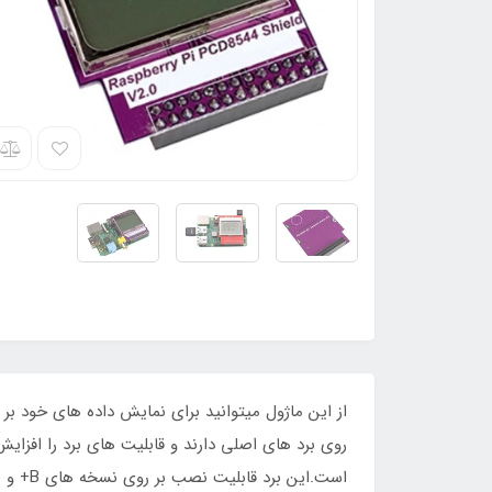
است.این برد قابلیت نصب بر روی نسخه های B+ و B برد رازبری پای دارد و روی دیگر نسخه ها قابل نصب نیست.