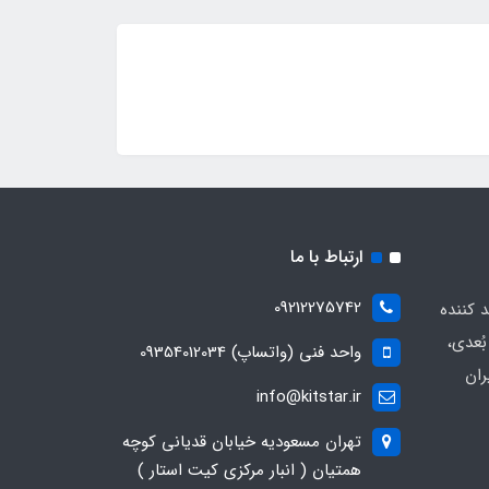
ارتباط با ما
09212275742
د کننده
ُعدی،
واحد فنی (واتساپ) 09354012034
ران
info@kitstar.ir
تهران مسعودیه خیابان قدیانی کوچه
همتیان ( انبار مرکزی کیت استار )