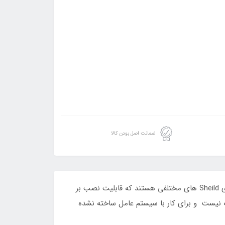
ضمانت اصل بودن کالا
از این ماژول میتوانید برای نمایش داده های خود بر روی برد رازبری پای استفاده کنید.همانطور که میدانید برد های معروف دارای Sheild های مختلفی هستند که قابلیت نصب بر
sh نمایشگر است.البته سایز این نمایشگر بزرگ نیست و برای کار با سیستم عامل ساخته نشده