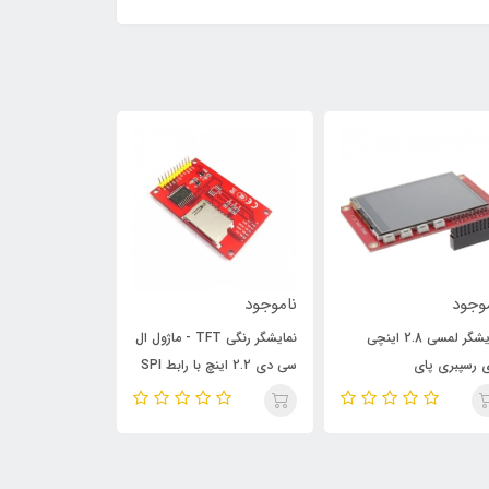
وجود
ناموجود
ناموجود
نمایشگر لمسی 2.8 اینچی
نمایشگر رنگی TFT - ماژول ال
ی رسپبری پای
سی دی 2.2 اینچ با رابط SPI
Ink Screen LCD
eshare
آردوینو / رسپبری