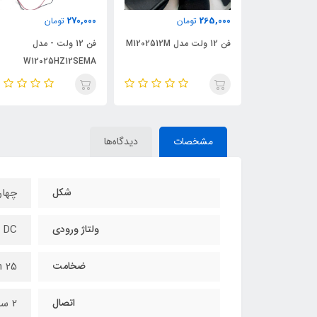
270,000
265,000
تومان
تومان
S12025L
فن 12 ولت مدل M1202512M
فن 12 ولت - مدل
W12025HZ12SEMA
مشخصات
دیدگاه‌ها
شکل
چها
ولتاژ ورودی
V DC
ضخامت
25 mm
اتصال
2 سیم و 3 سیم و 4 سیم