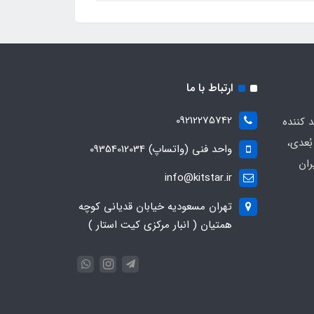
ارتباط با ما
09212275742
د کننده
ُعدی،
واحد فنی (واتساپ) 09354012034
ران
info@kitstar.ir
تهران مسعودیه خیابان قدیانی کوچه
همتیان ( انبار مرکزی کیت استار )