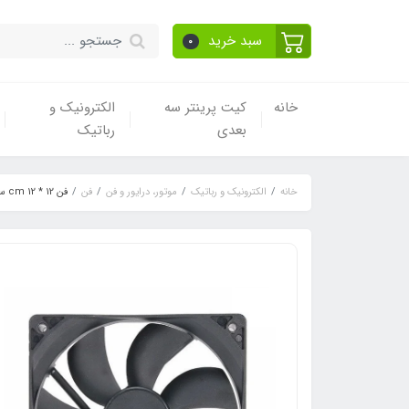
سبد خرید
0
خانه
کیت پرینتر سه
الکترونیک و
بعدی
رباتیک
خانه
الکترونیک و رباتیک
موتور، درایور و فن
فن
فن 12 * 12 cm سانتی متری 12 ولت ضخامت 25 میلیمتر