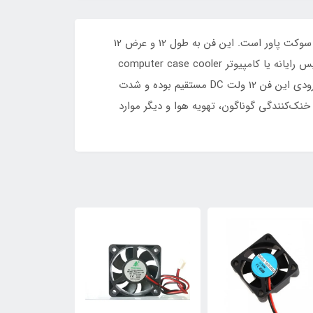
فن 12 سانتی متری کیس کامپیوتری از نوع فن‌های با کیفیت ساخت، دور فن و البته طول عمر بالا بوده و از نوع فن‌های دارای سوکت پاور است. این فن به طول 12 و عرض 12
سانتی متر به فن 12*12 مشهور است، ولتاژ ورودی 12V DC است.فن 12X12 از نوع 12 ولت را معمولا به نام فن خنک کننده درون کیس رایانه یا کامپیوتر computer case cooler
می‌شناسند هرچند مصارف دیگری نیز دارد و جهت خنک‌کنندگی و دمیدن یا کشیدن هوا در جاهای دیگر نیز به‌کار می‌رود. ولتاژ ورودی این فن 12 ولت DC مستقیم بوده و شدت
سطوح گوناگون جهت مصارف خنک‌کنندگی گوناگون، تهویه هوا و دیگر موارد