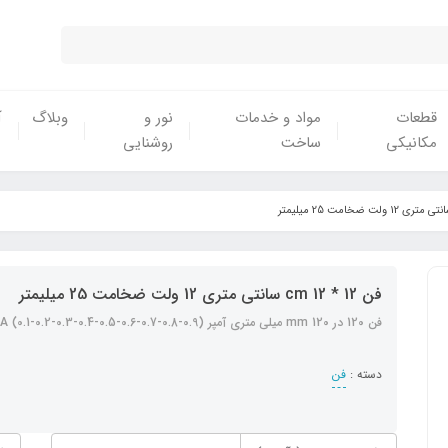
قطعات
مواد و خدمات
نور و
وبلاگ
آ
مکانیکی
ساخت
روشنایی
فن 12 * 12 cm سانتی متری 12 ولت ضخامت 25 میلیمتر
فن 120 در 120 mm میلی متری آمپر A (0.1-0.2-0.3-0.4-0.5-0.6-0.7-0.8-0.9)
دسته :
فن