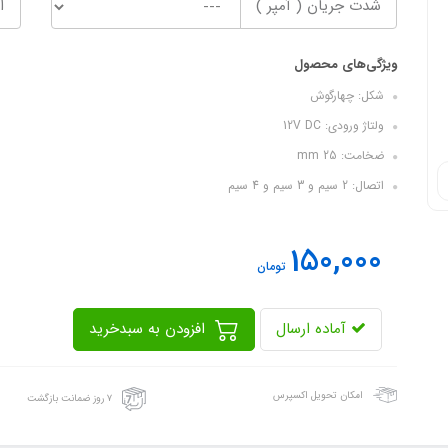
شدت جریان ( آمپر )
ا
ویژگی‌های محصول
شکل: چهارگوش
ولتاژ ورودی: 12V DC
ضخامت: 25 mm
اتصال: 2 سیم و 3 سیم و 4 سیم
150,000
تومان
آماده ارسال
افزودن به سبدخرید
امکان تحویل اکسپرس
۷ روز ضمانت بازگشت