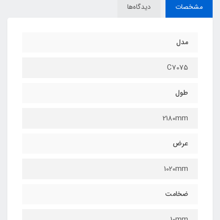
مشخصات
دیدگاه‌ها
مدل
C7075
طول
2180mm
عرض
1020mm
ضخامت
10mm