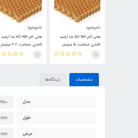
ناموجود
ناموجود
ینیوم با ضخامت
هانی کام AC-NH متا آرامید
هانی کام AC-NH متا آرامید
کاغذی ضخامت 5 میلیمتر
کاغذی ضخامت 3.2 میلیمتر
مشخصات
دیدگاه‌ها
مدل
H80
طول
0mm
عرض
0mm