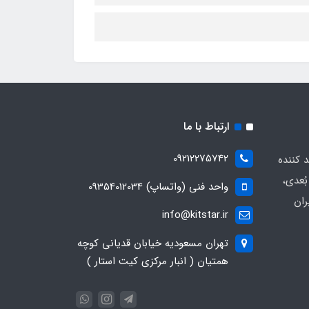
ارتباط با ما
09212275742
د کننده
ُعدی،
واحد فنی (واتساپ) 09354012034
ران
info@kitstar.ir
تهران مسعودیه خیابان قدیانی کوچه
همتیان ( انبار مرکزی کیت استار )