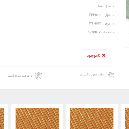
مدل: H80
طول: 2440mm
عرض: 1220mm
ضخامت: 10mm
ناموجود
امکان تحویل اکسپرس
۷ روز ضمانت بازگشت