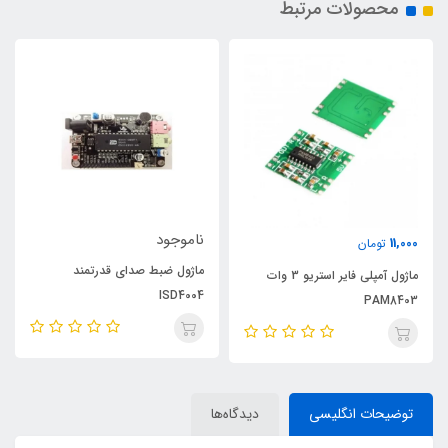
محصولات مرتبط
ناموجود
11,000
تومان
ماژول ضبط صدای قدرتمند
ماژول آمپلی فایر استریو 3 وات
ISD4004
PAM8403
توضیحات انگلیسی
دیدگاه‌ها