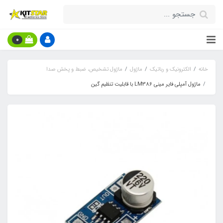
0
خانه
الکترونیک و رباتیک
ماژول
ماژول تشخیص، ضبط و پخش صدا
ماژول آمپلی فایر مینی LM386 با قابلیت تنظیم گین