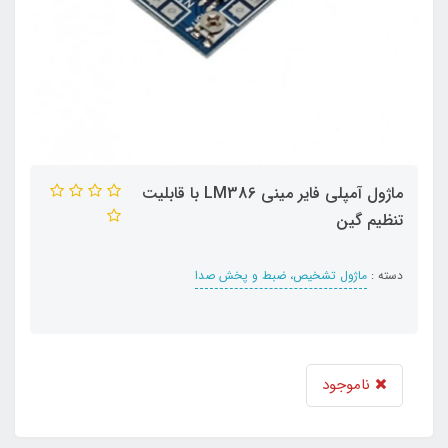
ماژول آمپلی فایر مینی LM386 با قابلیت
تنظیم گین
دسته :
ماژول تشخیص، ضبط و پخش صدا
ناموجود