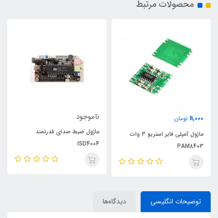
محصولات مرتبط
ناموجود
11,000
تومان
ماژول ضبط صدای قدرتمند
ماژول آمپلی فایر استریو 3 وات
ISD4004
PAM8403
توضیحات انگلیسی
دیدگاه‌ها