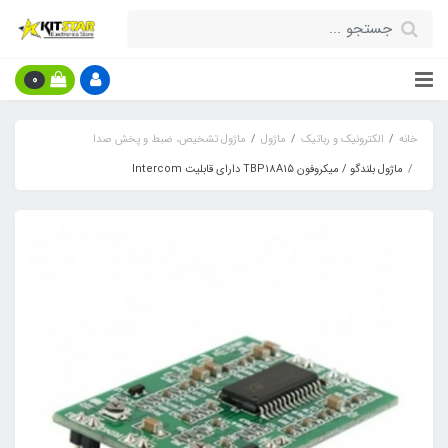
0
خانه
الکترونیک و رباتیک
ماژول
ماژول تشخیص، ضبط و پخش صدا
ماژول بلندگو / میکروفون TBP18A15 دارای قابلیت Intercom