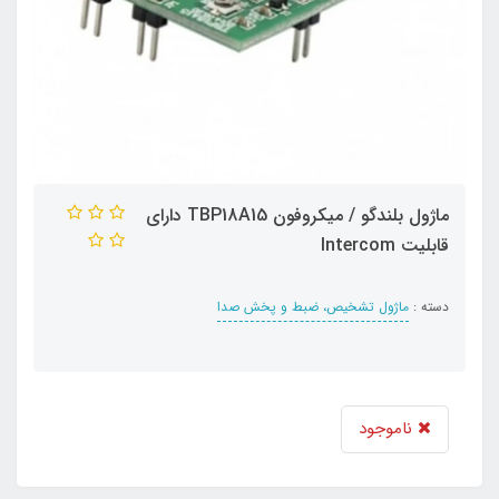
ماژول بلندگو / میکروفون TBP18A15 دارای
قابلیت Intercom
دسته :
ماژول تشخیص، ضبط و پخش صدا
ناموجود