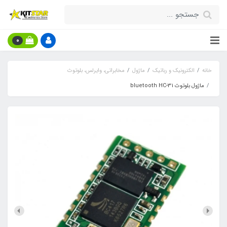
0
خانه
الکترونیک و رباتیک
ماژول
مخابراتی، وایرلس، بلوتوث
ماژول بلوتوث bluetooth HC-31