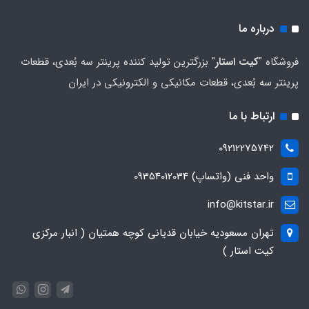
درباره ما
فروشگاه "
کیت استار
" بزرگترین تولید کننده پرینتر سه بُعدی، قطعات
پرینتر سه بُعدی، قطعات مکانیکی و الکترونیکی در ایران
ارتباط با ما
09212275742
واحد فنی (واتساپ) 09354012034
info@kitstar.ir
تهران مسعودیه خیابان قدیانی کوچه همتیان ( انبار مرکزی
کیت استار )