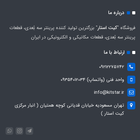
درباره ما
فروشگاه "
کیت استار
" بزرگترین تولید کننده پرینتر سه بُعدی، قطعات
پرینتر سه بُعدی، قطعات مکانیکی و الکترونیکی در ایران
ارتباط با ما
09212275742
واحد فنی (واتساپ) 09354012034
info@kitstar.ir
تهران مسعودیه خیابان قدیانی کوچه همتیان ( انبار مرکزی
کیت استار )