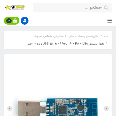
0
خانه
الکترونیک و رباتیک
ماژول
مخابراتی، وایرلس، بلوتوث
ماژول ترنسیور NRF24L01P + PA + LNA با رابط USB و برد 1000متر