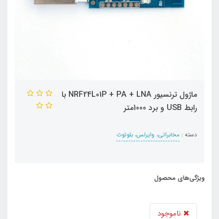
ماژول ترنسیور NRF24L01P + PA + LNA با
رابط USB و برد 1000متر
دسته :
مخابراتی، وایرلس، بلوتوث
ویژگی‌های محصول
ناموجود