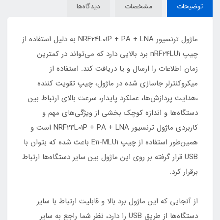
توضیحات
مشخصات
دیدگاه‌ها
ماژول ترنسیور NRF24L01P + PA + LNA به دلیل استفاده از
چیپ nRF24LU1 برد بالایی دارد که می‌تواند در کمترین
زمان اطلاعات را ارسال و یا دریافت کند. استفاده از
میکروکنترلر جاسازی شده در ماژول، چیپ تقویت کننده
،هدایت پردازش‌ها، عملکرد پایدار، سرعت بالای ارتباط بین
دستگاه‌ها و اندازه کوچک بخشی از ویژگی‌های مهم و
کاربردی ماژول ترنسیور NRF24L01P + PA + LNA است و
همین‌طور استفاده از چیپ E11-MLU1 باعث شده که بتوان با
USB قرار گرفته بر روی این ماژول بین سایر دستگاه‌ها ارتباط
برقرار کرد.
از آنجایی که این ماژول برد بالا و قابلیت ارتباط با سایر
دستگاه‌ها از طریق USB را دارد، نظر شما راجع به سایر