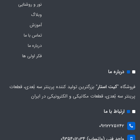
نور و روشنایی
وبلاگ
آموزش
تماس با ما
درباره ما
فکر اولی ها
درباره ما
فروشگاه "
کیت استار
" بزرگترین تولید کننده پرینتر سه بُعدی، قطعات
پرینتر سه بُعدی، قطعات مکانیکی و الکترونیکی در ایران
ارتباط با ما
09212275742
واحد فنی (واتساپ) 09354012034