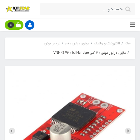
0
خانه
الکترونیک و رباتیک
موتور، درایور و فن
درایور موتور
ماژول درایور موتور 30 آمپر VNH2SP30 full-bridge