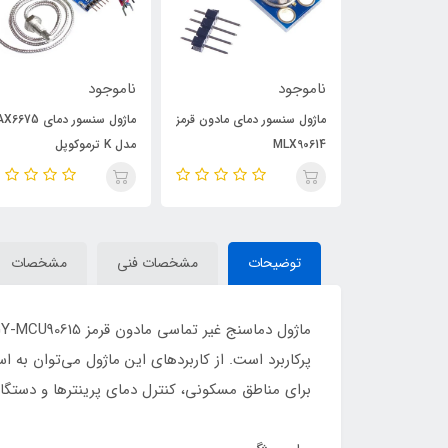
ناموجود
ناموجود
ماژول سنسور فشار GY-65-
ماژول سنسور دمای مادون قرمز
ماژول سنسور دمای 5
MLX90614
مدل K ترموکوپل
توضیحات
مشخصات فنی
مشخصات
پرکاربرد است. از کاربردهای این ماژول می‌توان به ا
برای مناطق مسکونی، کنترل دمای پرینتر‌ها و دستگاه