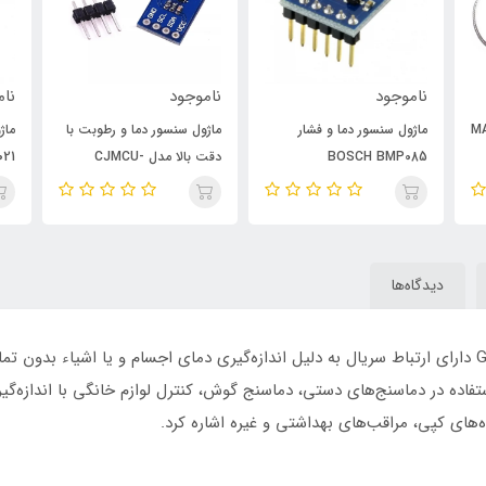
ناموجود
ناموجود
نام
MAX667
ماژول سنسور دما و فشار
ماژول سنسور دما و رطوبت با
ماژ
BOSCH BMP085
دقت بالا مدل CJMCU-
021
SHT20-TEMT6000
دیدگاه‌ها
ماژول دماسنج غیر تماسی مادون قرمز GY-MCU90615 دارای ارتباط سریال به دلیل اندازه‌گیری دمای اجسام و
ستفاده در دماسنج‌های دستی، دماسنج گوش، کنترل لوازم خانگی با اندازه‌گیر
‌های کپی، مراقب‌های بهداشتی و غیره اشاره کرد.