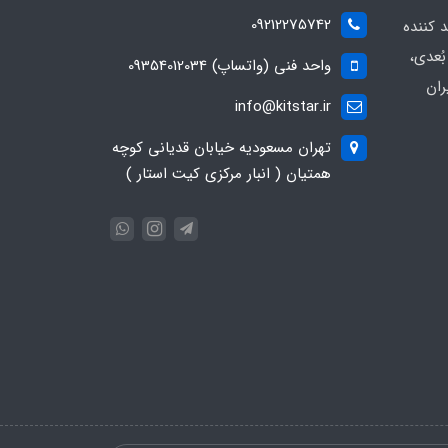
09212275742
د کننده
ُعدی،
واحد فنی (واتساپ) 09354012034
ران
info@kitstar.ir
تهران مسعودیه خیابان قدیانی کوچه
همتیان ( انبار مرکزی کیت استار )