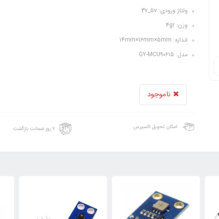
ولتاژ ورودی: 3v_5v
وزن: 4gr
اندازه: 14mm×16mm×5mm
مدل: GY-MCU90615
ناموجود
امکان تحویل اکسپرس
۷ روز ضمانت بازگشت