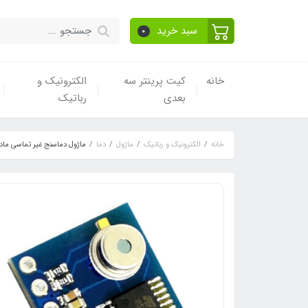
سبد خرید
0
خانه
کیت پرینتر سه
الکترونیک و
بعدی
رباتیک
خانه
الکترونیک و رباتیک
ماژول
دما
ماژول دماسنج غیر تماسی مادون قرمز GY-MCU90615 دارا