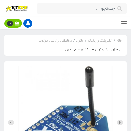
0
خانه
الکترونیک و رباتیک
ماژول
مخابراتی، وایرلس، بلوتوث
ماژول زيگبی توان 1mW آنتن سيمی-سری 1