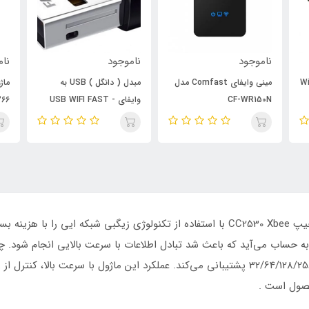
ناموجود
ناموجود
نام
ESP دارای Wifi
مینی وایفای Comfast مدل
مبدل ( دانگل ) USB به
ماژ
CF-WR150N
وایفای - USB WIFI FAST
P8266
150Mbps
ماژول فرستنده و گیرنده رادیویی زیگبی Zigbee و چیپ CC2530 Xbee با استفاده از تکنولوژی 
از فلش‌های CC2530F32/64/128/256 با حافظه 32/64/128/256kb پشتیبانی می‌کند. عملکرد این ما
حصول است .