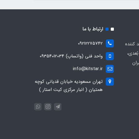
ارتباط با ما
09212275742
د کننده
ُعدی،
واحد فنی (واتساپ) 09354012034
ران
info@kitstar.ir
تهران مسعودیه خیابان قدیانی کوچه
همتیان ( انبار مرکزی کیت استار )