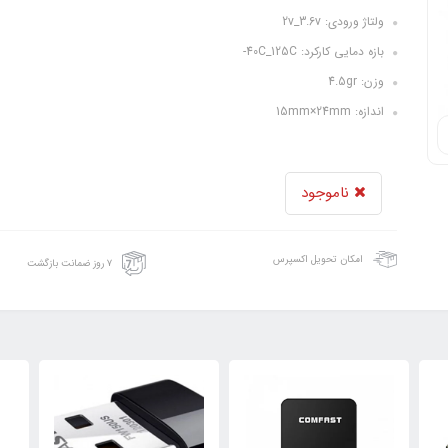
ولتاژ ورودی: 2v_3.6v
بازه دمایی کارکرد: 40C_125C-
وزن: 4.5gr
اندازه: 15mm×24mm
ناموجود
امکان تحویل اکسپرس
۷ روز ضمانت بازگشت