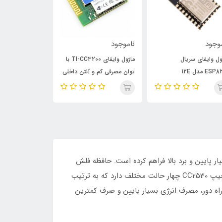
وجود
ناموجود
ناموجود
ول وایفای سریال
ماژول وایفای TI-CC3200 با
ES مدل 12E
توان مصرفی کم و آنتن داخلی
ESP-11
زیگبی شبکه ایی را با هزینه بسیار پایین و برد بالا فراهم کرده است. حافظه فلش
قابل برنامه ریزی و رم 8Kb از مزیت‌های این ماژول به حساب می‌آید که باعث شد تبادل اطلاعات با سرعت بالایی انجام شود. چیپ CC2530 چهار حالت مختلف دارد که به ترتیب
ژول با سرعت بالا، کنترل از راه دور، مصرف انرژی بسیار پایین و صرف کمترین