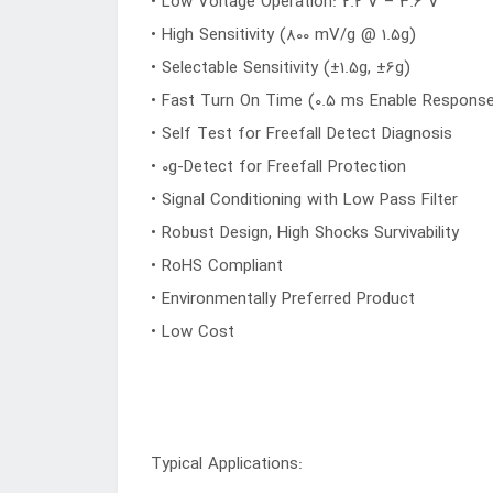
• Low Voltage Operation: 2.2 V – 3.6 V
• High Sensitivity (800 mV/g @ 1.5g)
• Selectable Sensitivity (±1.5g, ±6g)
• Fast Turn On Time (0.5 ms Enable Respons
• Self Test for Freefall Detect Diagnosis
• 0g-Detect for Freefall Protection
• Signal Conditioning with Low Pass Filter
• Robust Design, High Shocks Survivability
• RoHS Compliant
• Environmentally Preferred Product
• Low Cost
Typical Applications: