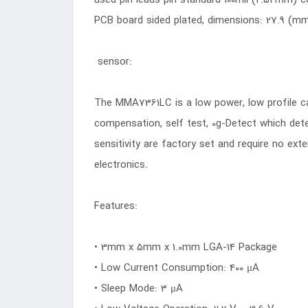
PCB board sided plated, dimensions: 27.9 (m
sensor:
The MMA7361LC is a low power, low profile cap
compensation, self test, 0g-Detect which dete
sensitivity are factory set and require no ex
electronics.
Features:
• 3mm x 5mm x 1.0mm LGA-14 Package
• Low Current Consumption: 400 μA
• Sleep Mode: 3 μA