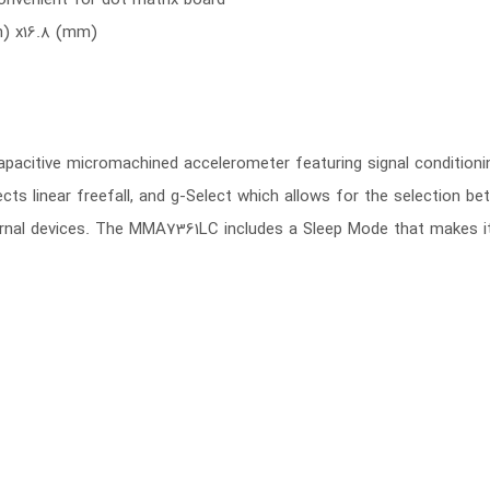
m) x16.8 (mm)
acitive micromachined accelerometer featuring signal conditioning
cts linear freefall, and g-Select which allows for the selection be
ternal devices. The MMA7361LC includes a Sleep Mode that makes i