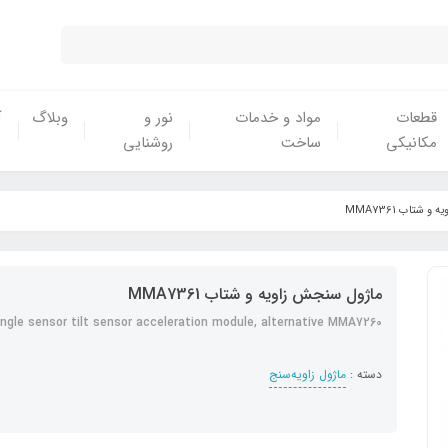
قطعات
مواد و خدمات
نور و
وبلاگ
آ
مکانیکی
ساخت
روشنایی
 شتاب MMA7361
ماژول سنجش زاویه و شتاب MMA7361
gle sensor tilt sensor acceleration module, alternative MMA7260
دسته :
ماژول زاویه‌سنج