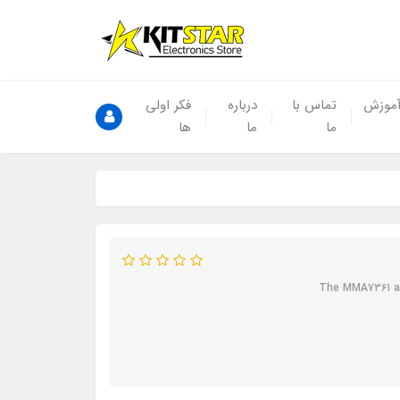
موزش
تماس با
درباره
فکر اولی
ما
ما
ها
The MMA7361 an