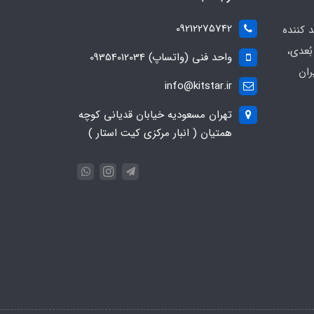
09212275742
د کننده
ُعدی،
واحد فنی (واتساپ) 09354012034
ران
info@kitstar.ir
تهران مسعودیه خیابان قدیانی کوچه
همتیان ( انبار مرکزی کیت استار )