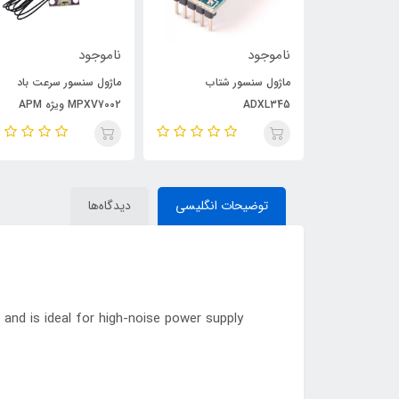
ناموجود
ناموجود
ماژول شتاب 3 محوره GY-61
ماژول سنسور شتاب
ماژول سنسور سرعت باد
ADXL345
MPXV7002 ویژه APM
توضیحات انگلیسی
دیدگاه‌ها
 and is ideal for high-noise power supply