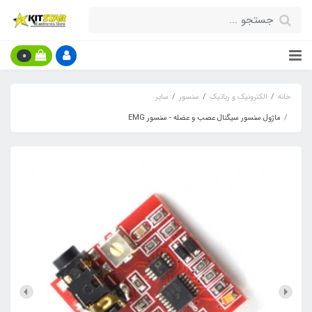
0
خانه
الکترونیک و رباتیک
سنسور
سایر
ماژول سنسور سیگنال عصب و عضله - سنسور EMG