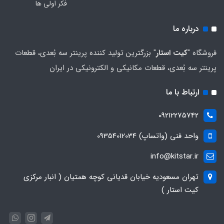
فکر اولی ها
درباره ما
فروشگاه "
کیت استار
" بزرگترین تولید کننده پرینتر سه بُعدی، قطعات
پرینتر سه بُعدی، قطعات مکانیکی و الکترونیکی در ایران
ارتباط با ما
09212275742
واحد فنی (واتساپ) 09354012034
info@kitstar.ir
تهران مسعودیه خیابان قدیانی کوچه همتیان ( انبار مرکزی
کیت استار )