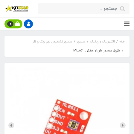
0
خانه
الکترونیک و رباتیک
سنسور
سنسور تشخیص نور، رنگ و فلز
ماژول سنسور ماورای بنفش ML8511