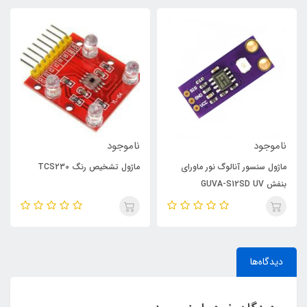
ناموجود
ناموجود
ماژول سنسور آنالوگ نور ماورای
ماژول تشخیص رنگ TCS230
بنفش GUVA-S12SD UV
دیدگاه‌ها