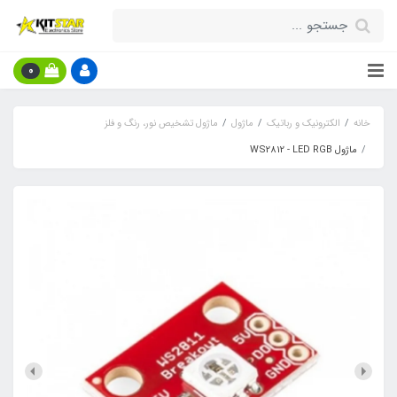
0
خانه
الکترونیک و رباتیک
ماژول
ماژول تشخیص نور، رنگ و فلز
ماژول WS2812 - LED RGB