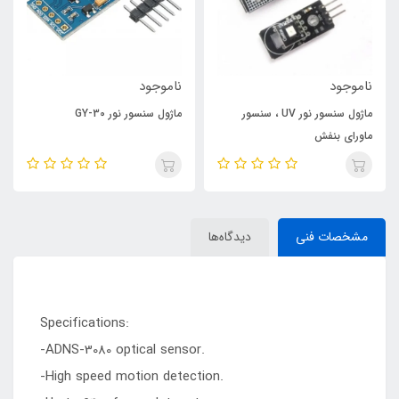
ناموجود
ناموجود
ماژول سنسور نور UV ، سنسور
ماژول سنسور نور GY-30
ماورای بنفش
مشخصات فنی
دیدگاه‌ها
Specifications:
-ADNS-3080 optical sensor.
-High speed motion detection.