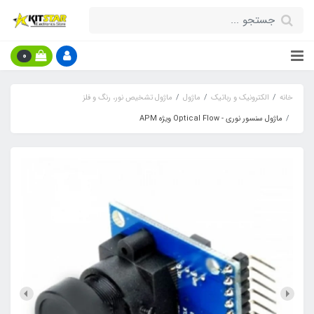
0
خانه
الکترونیک و رباتیک
ماژول
ماژول تشخیص نور، رنگ و فلز
ماژول سنسور نوری - Optical Flow ویژه APM