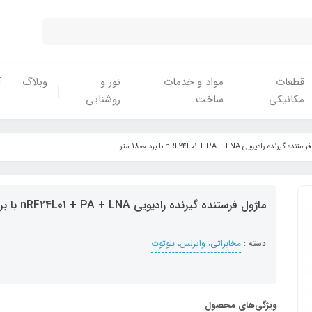
قطعات
مواد و خدمات
نور و
وبلاگ
آ
مکانیکی
ساخت
روشنایی
 گیرنده رادیویی nRF24L01 + PA + LNA با برد 1800 متر
ماژول فرستنده گیرنده رادیویی nRF24L01 + PA + LNA با برد 1800 متر
دسته :
مخابراتی، وایرلس، بلوتوث
ویژگی‌های محصول