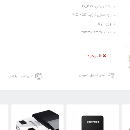
ولتاژ ورودی: 2v_3.6v
بازه دمایی کارکرد: 40C_85C-
وزن: 5gr
اندازه: 27mm×18mm
ناموجود
امکان تحویل اکسپرس
۷ روز ضمانت بازگشت