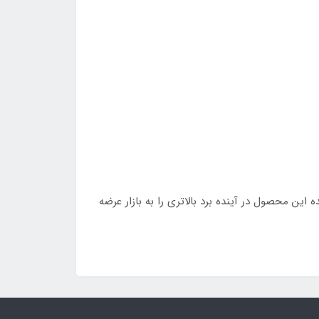
گیرنده رادیویی nRF24L01 + PA + LNA انتظار می‌رود شرکت سازنده این محصول در آینده برد بالاتری را به بازار عرضه