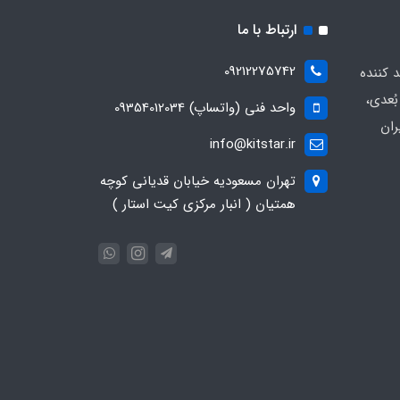
ارتباط با ما
09212275742
د کننده
ُعدی،
واحد فنی (واتساپ) 09354012034
ران
info@kitstar.ir
تهران مسعودیه خیابان قدیانی کوچه
همتیان ( انبار مرکزی کیت استار )