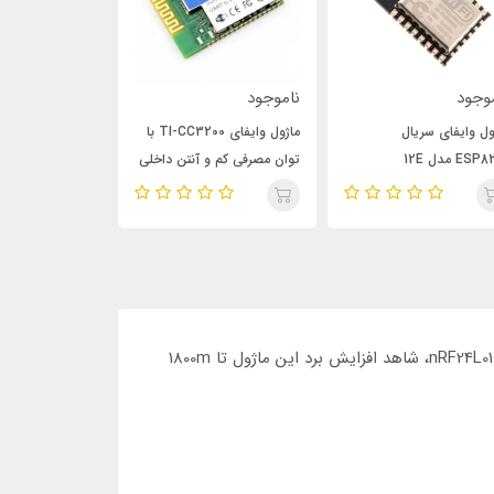
وجود
ناموجود
ناموجود
ول وایفای سریال
ماژول وایفای TI-CC3200 با
ES مدل 12E
توان مصرفی کم و آنتن داخلی
ESP-11
در ماژول فرستنده گیرنده رادیویی nRF24L01 + PA + LNA به دلیل استفاده از چیپ +nRF24L01 نسبت به مدل قبلی خود یعنی nRF24L01، شاهد افزایش برد این ماژول تا 1800m