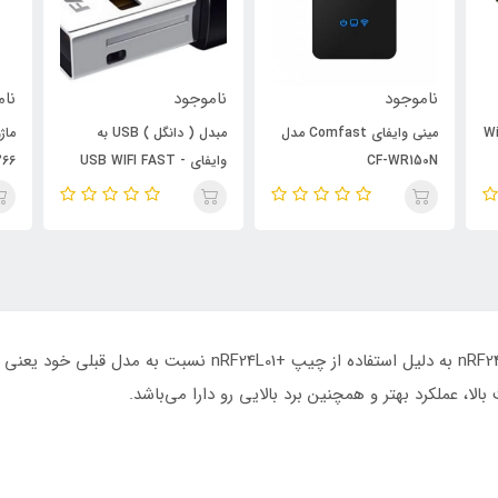
ناموجود
ناموجود
نام
ESP دارای Wifi
مینی وایفای Comfast مدل
مبدل ( دانگل ) USB به
ماژ
CF-WR150N
وایفای - USB WIFI FAST
P8266
150Mbps
ا، عملکرد بهتر و همچنین برد بالایی رو دارا می‌باشد.