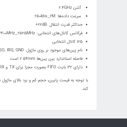
آنتن 2.4GHz
سرعت داده‌ها: 250kbs_2M
حداکثر قدرت انتقال :22dB+
فرکانس کانال‌های انتخابی: 2400MHz_2525MHz
125 کانال انتخابی
نام پین‌های موجود بر روی ماژول: VCC, CE, CSN, SCK, MOSI, MISO, IRQ, GND
فاصله استاندارد بین پین‌ها 2.54mm است
داراي 32 بايت FIFO بصورت مجزا براي TX و RX
کند.