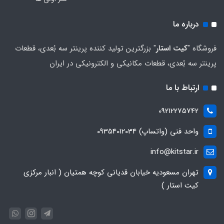
درباره ما
فروشگاه "
کیت استار
" بزرگترین تولید کننده پرینتر سه بُعدی، قطعات
پرینتر سه بُعدی، قطعات مکانیکی و الکترونیکی در ایران
ارتباط با ما
09212275742
واحد فنی (واتساپ) 09354012034
info@kitstar.ir
تهران مسعودیه خیابان قدیانی کوچه همتیان ( انبار مرکزی
کیت استار )