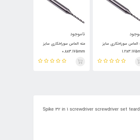
وجود
ناموجود
ناموجود
 الماس سوراخکاری سایز
مته الماس سوراخکاری سایز
کو
1.2x3.17
0.8x3.175mm
سانتی‌متری دقت ب
Spike 32 in 1 screwdriver screwdriver set tear