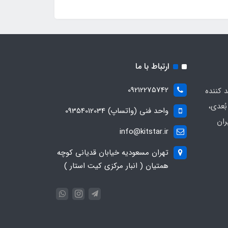
ارتباط با ما
09212275742
د کننده
ُعدی،
واحد فنی (واتساپ) 09354012034
ران
info@kitstar.ir
تهران مسعودیه خیابان قدیانی کوچه
همتیان ( انبار مرکزی کیت استار )