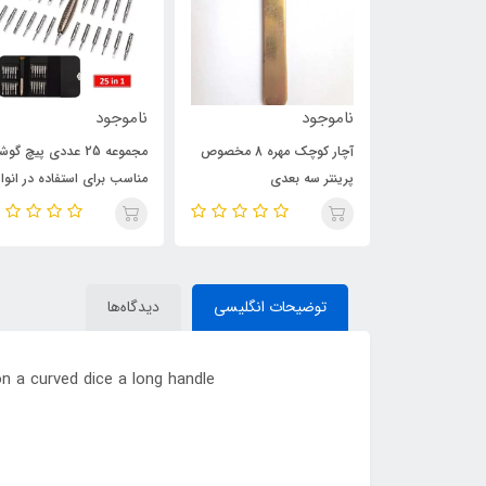
ناموجود
ناموجود
رفه ای بوش
آچار کوچک مهره 8 مخصوص
مجموعه 25 عددی پیچ گو
Bosc مدل GWS 21-180H
پرینتر سه بعدی
مناسب برای استفاده در انوا
)
لوازم و دستگاه‌ها
توضیحات انگلیسی
دیدگاه‌ها
on a curved dice a long handle