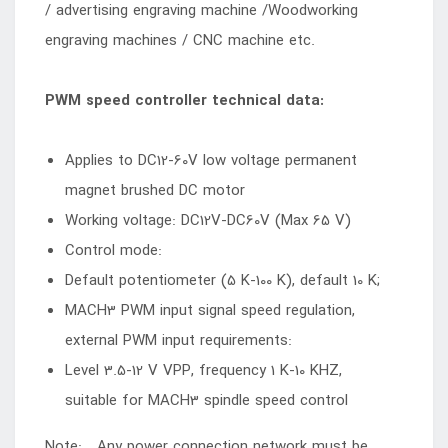
/ advertising engraving machine /Woodworking
engraving machines / CNC machine etc.
PWM speed controller technical data:
Applies to DC12-60V low voltage permanent
magnet brushed DC motor
Working voltage: DC12V-DC60V (Max 65 V)
Control mode:
Default potentiometer (5 K-100 K), default 10 K;
MACH3 PWM input signal speed regulation,
external PWM input requirements:
Level 3.5-12 V VPP, frequency 1 K-10 KHZ,
suitable for MACH3 spindle speed control
Note: Any power connection network must be