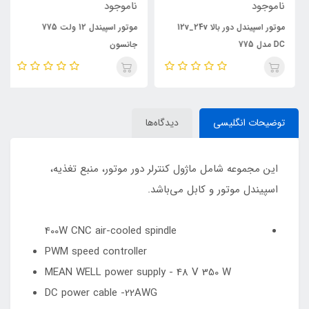
ناموجود
ناموجود
موتور اسپیندل دور بالا 12v_24v
موتور اسپیندل 12 ولت 775
DC مدل 775
جانسون
توضیحات انگلیسی
دیدگاه‌ها
این مجموعه شامل ماژول کنترلر دور موتور، منبع تغذیه،
اسپیندل موتور و کابل می‌باشد.
400W CNC air-cooled spindle
PWM speed controller
MEAN WELL power supply - 48 V 350 W
DC power cable -22AWG