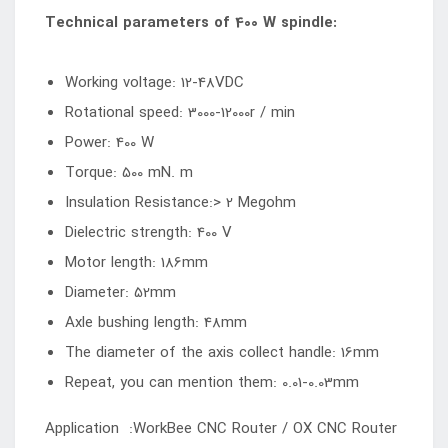
Technical parameters of 400 W spindle:
Working voltage: 12-48VDC
Rotational speed: 3000-12000r / min
Power: 400 W
Torque: 500 mN. m
Insulation Resistance:> 2 Megohm
Dielectric strength: 400 V
Motor length: 186mm
Diameter: 52mm
Axle bushing length: 48mm
The diameter of the axis collect handle: 16mm
Repeat, you can mention them: 0.01-0.03mm
Application :WorkBee CNC Router / OX CNC Router