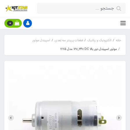
0
خانه
الکترونیک و رباتیک
قطعات پرینتر سه بُعدی
اسپیندل موتور
موتور اسپیندل دور بالا 12v_24v DC مدل 775