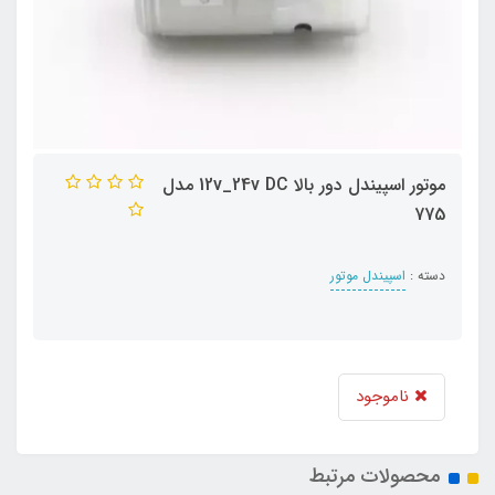
موتور اسپیندل دور بالا 12v_24v DC مدل
775
دسته :
اسپیندل موتور
ناموجود
محصولات مرتبط