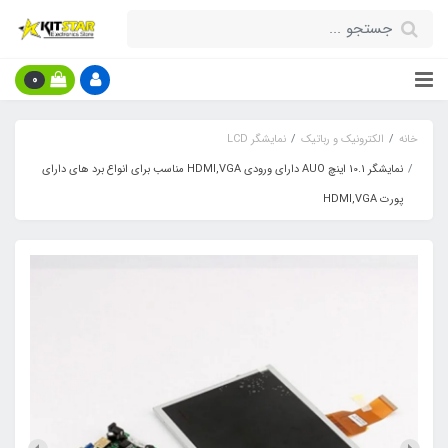
0
خانه
الکترونیک و رباتیک
نمایشگر LCD
نمایشگر 10.1 اینچ AUO دارای ورودی HDMI,VGA مناسب برای انواع برد های دارای
پورت HDMI,VGA