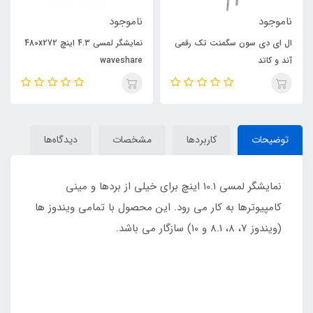
ناموجود
ناموجود
ال ای دی سون سگمنت تک رقمی
نمایشگر لمسی 4.3 اینچ 480x272
آند و کاتد
waveshare
توضیحات
کاربردها
مشخصات
دیدگاه‌ها
نمایشگر لمسی 10.1 اینچ برای خیلی از بردها و مینی
کامپیوترها به کار می رود. این محصول با تمامی ویندوز ها
(ویندوز 7، 8، 8.1 و 10) سازگار می باشد.