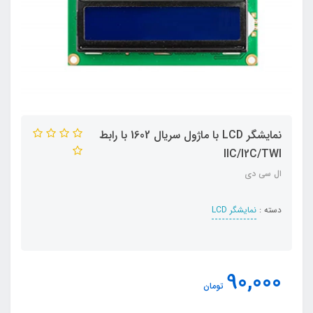
نمایشگر LCD با ماژول سریال 1602 با رابط
IIC/I2C/TWI
ال سی دی
دسته :
نمایشگر LCD
90,000
تومان