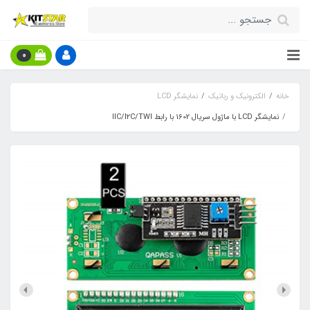
0
خانه
الکترونیک و رباتیک
نمایشگر LCD
نمایشگر LCD با ماژول سریال 1602 با رابط IIC/I2C/TWI