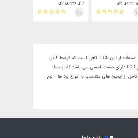
ی رسپبری پای
برای رسپبری پای
سی دی 2.2 اینچ با رابط SPI
این LCD با داشتن ورودی HDMI نیاز به درایور های جا گیر و مانیتورها و LCD های بزرگ را در پروژه ها از بین برده است. برای استفاده از این LCD کافی است که توسط کابل
میکرو USB موجود در پکیج LCD را روشن کرده و از خروجی برد مورد نظر به ورودی HDMI این LCD متصل نمایید. همچنین این LCD دارای صفحه لمسی می باشد که از جمله
ل از ایمیج های متناسب با انواع برد ها - نرم
ارتباط با ما