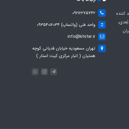
09212275742
د کننده
ُعدی،
واحد فنی (واتساپ) 09354012034
ران
info@kitstar.ir
تهران مسعودیه خیابان قدیانی کوچه
همتیان ( انبار مرکزی کیت استار )