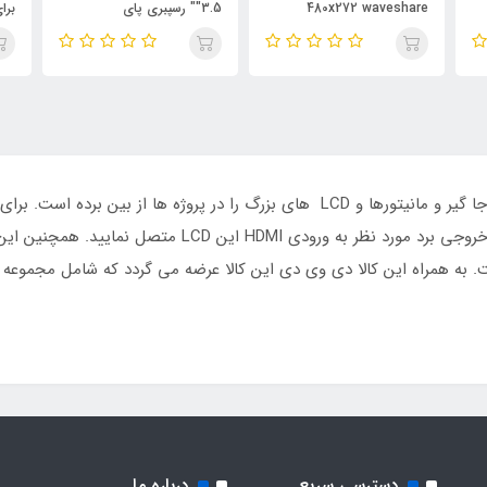
480x272 waveshare
"3.5" رسپبری پای
برا
به همراه این کالا دی وی دی این کالا عرضه می گردد که شامل مجموعه کام
دسترسی سریع
درباره ما