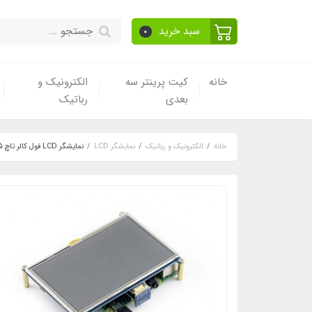
سبد خرید
0
خانه
کیت پرینتر سه
الکترونیک و
بعدی
رباتیک
خانه
الکترونیک و رباتیک
نمایشگر LCD
نمایشگر LCD فول کالر تاچ 5 اینچ دارای ورودی HDMI محصول Waveshare