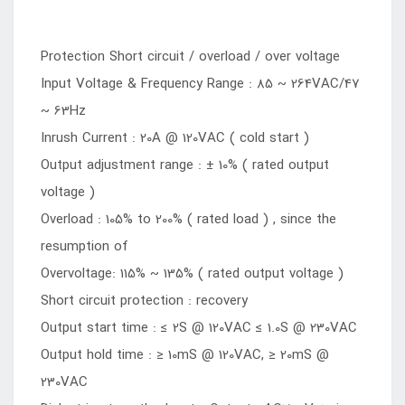
Protection Short circuit / overload / over voltage
Input Voltage & Frequency Range : 85 ~ 264VAC/47
~ 63Hz
Inrush Current : 20A @ 120VAC ( cold start )
Output adjustment range : ± 10% ( rated output
voltage )
Overload : 105% to 200% ( rated load ) , since the
resumption of
Overvoltage: 115% ~ 135% ( rated output voltage )
Short circuit protection : recovery
Output start time : ≤ 2S @ 120VAC ≤ 1.0S @ 230VAC
Output hold time : ≥ 10mS @ 120VAC, ≥ 20mS @
230VAC