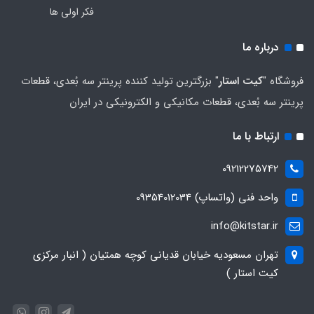
فکر اولی ها
درباره ما
فروشگاه "
کیت استار
" بزرگترین تولید کننده پرینتر سه بُعدی، قطعات
پرینتر سه بُعدی، قطعات مکانیکی و الکترونیکی در ایران
ارتباط با ما
09212275742
واحد فنی (واتساپ) 09354012034
info@kitstar.ir
تهران مسعودیه خیابان قدیانی کوچه همتیان ( انبار مرکزی
کیت استار )