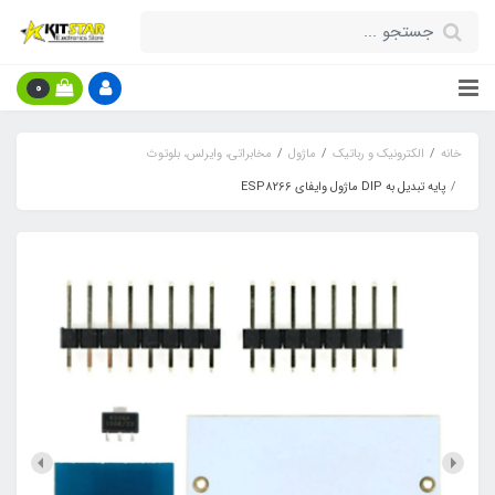
0
خانه
الکترونیک و رباتیک
ماژول
مخابراتی، وایرلس، بلوتوث
پایه تبدیل به DIP ماژول وایفای ESP8266