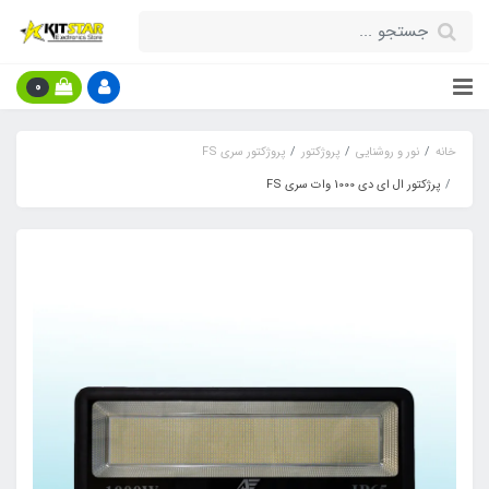
0
خانه
نور و روشنایی
پروژکتور
پروژکتور سری FS
پرژکتور ال ای دی 1000 وات سری FS