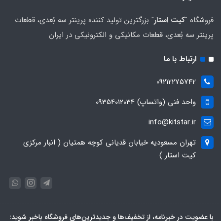
فروشگاه "
کیت استار
" بزرگترین تولید کننده پرینتر سه بُعدی، قطعات
پرینتر سه بُعدی، قطعات مکانیکی و الکترونیکی در ایران
ارتباط با ما
09212275742
واحد فنی (واتساپ) 09354012034
info@kitstar.ir
تهران مسعودیه خیابان قدیانی کوچه همتیان ( انبار مرکزی
کیت استار )
با عضویت در خبرنامه، از تخفیف‌ها و جدیدترین‌های فروشگاه باخبر شوید: