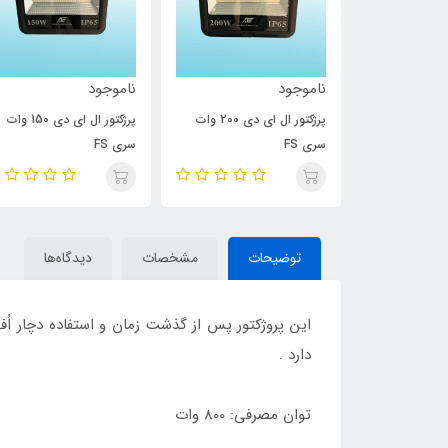
ناموجود
ناموجود
پرژکتور ال ای دی 300 وات
پرژکتور ال ای دی 200 وات
پرژکتور ال ای دی 150 وات
سری FS
سری FS
توضیحات
مشخصات
دیدگاه‌ها
این پروژکتور پس از گذشت زمان و استفاده دچار اُف
دارد .
توان مصرفی: 800 وات