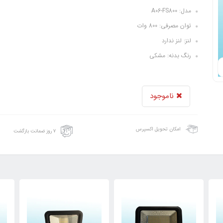
مدل: A06-FS800
توان مصرفی: 800 وات
لنز: لنز ندارد
رنگ بدنه: مشکی
ناموجود
امکان تحویل اکسپرس
۷ روز ضمانت بازگشت