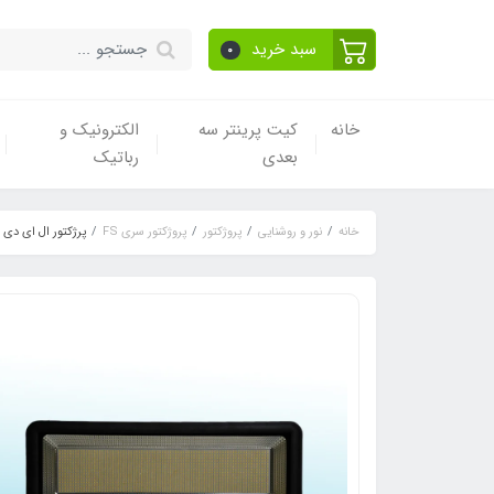
سبد خرید
0
خانه
کیت پرینتر سه
الکترونیک و
بعدی
رباتیک
خانه
نور و روشنایی
پروژکتور
پروژکتور سری FS
پرژکتور ال ای دی 800 وات سری FS