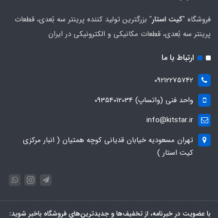
فروشگاه "
کیت استار
" بزرگترین تولید کننده پرینتر سه بُعدی، قطعات
پرینتر سه بُعدی، قطعات مکانیکی و الکترونیکی در ایران
ارتباط با ما
09212275742
واحد فنی (واتساپ) 09354012034
info@kitstar.ir
تهران مسعودیه خیابان قدیانی کوچه همتیان ( انبار مرکزی
کیت استار )
با عضویت در خبرنامه، از تخفیف‌ها و جدیدترین‌های فروشگاه باخبر شوید: