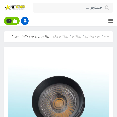
0
خانه
نور و روشنایی
پروژکتور
پروژکتور ریلی
پرژکتور ریلی لنزدار 20 وات سری T3