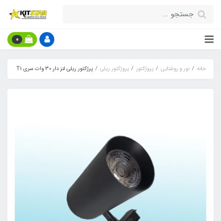
0
خانه
نور و روشنایی
پروژکتور
پروژکتور ریلی
پرژکتور ریلی لنز دار 30 وات سری T1