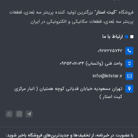
فروشگاه "
کیت استار
" بزرگترین تولید کننده پرینتر سه بُعدی، قطعات
پرینتر سه بُعدی، قطعات مکانیکی و الکترونیکی در ایران
ارتباط با ما
09212275742
واحد فنی (واتساپ) 09354012034
info@kitstar.ir
تهران مسعودیه خیابان قدیانی کوچه همتیان ( انبار مرکزی
کیت استار )
با عضویت در خبرنامه، از تخفیف‌ها و جدیدترین‌های فروشگاه باخبر شوید: