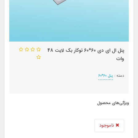
پنل ال ای دی 60*60 توکار بک لایت 48
وات
دسته :
پنل 60*60
ویژگی‌های محصول
ناموجود