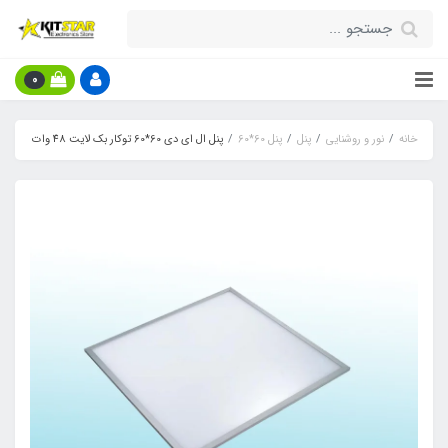
0
خانه
نور و روشنایی
پنل
پنل 60*60
پنل ال ای دی 60*60 توکار بک لایت 48 وات