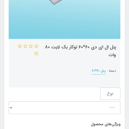
پنل ال ای دی 60*60 توکار بک لایت 80
وات
دسته :
پنل 60*60
نوع
ویژگی‌های محصول