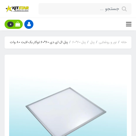
0
خانه
نور و روشنایی
پنل
پنل 60*60
پنل ال ای دی 60*60 توکار بک لایت 80 وات