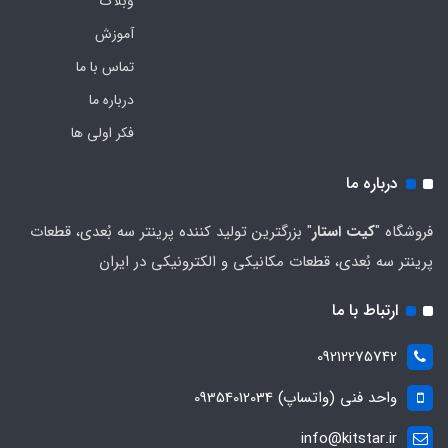
وبلاگ
آموزش
تماس با ما
درباره ما
فکر اولی ها
درباره ما
فروشگاه "
کیت استار
" بزرگترین تولید کننده پرینتر سه بُعدی، قطعات
پرینتر سه بُعدی، قطعات مکانیکی و الکترونیکی در ایران
ارتباط با ما
09212275742
واحد فنی (واتساپ) 09354012034
info@kitstar.ir