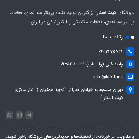
فروشگاه "
کیت استار
" بزرگترین تولید کننده پرینتر سه بُعدی، قطعات
پرینتر سه بُعدی، قطعات مکانیکی و الکترونیکی در ایران
ارتباط با ما
09212275742
واحد فنی (واتساپ) 09354012034
info@kitstar.ir
تهران مسعودیه خیابان قدیانی کوچه همتیان ( انبار مرکزی
کیت استار )
با عضویت در خبرنامه، از تخفیف‌ها و جدیدترین‌های فروشگاه باخبر شوید: