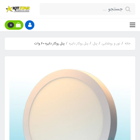
0
خانه
نور و روشنایی
پنل
پنل روکار دایره
پنل روکار دایره 60 وات