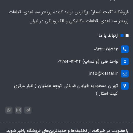
فروشگاه "
کیت استار
" بزرگترین تولید کننده پرینتر سه بُعدی، قطعات
پرینتر سه بُعدی، قطعات مکانیکی و الکترونیکی در ایران
ارتباط با ما
09212275742
واحد فنی (واتساپ) 09354012034
info@kitstar.ir
تهران مسعودیه خیابان قدیانی کوچه همتیان ( انبار مرکزی
کیت استار )
با عضویت در خبرنامه، از تخفیف‌ها و جدیدترین‌های فروشگاه باخبر شوید: