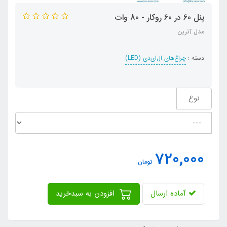
پنل 60 در 60 روکار - 80 وات
مدل آترین
دسته :
چراغ‌های ال‌ای‌دی (LED)
نوع
720,000
تومان
آماده ارسال
افزودن به سبدخرید