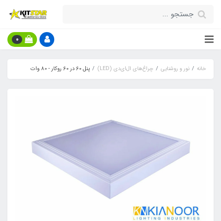
0
خانه
نور و روشنایی
چراغ‌های ال‌ای‌دی (LED)
پنل 60 در 60 روکار - 80 وات